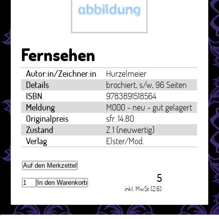
Fernsehen
Autor:in/Zeichner:in
Hurzelmeier
Details
brochiert, s/w, 96 Seiten
ISBN
9783891518564
Meldung
M000 - neu - gut gelagert
Originalpreis
sfr. 14.80
Zustand
Z 1 (neuwertig)
Verlag
Elster/Mod.
Auf den Merkzettel
5
In den Warenkorb
inkl. MwSt (2.6)