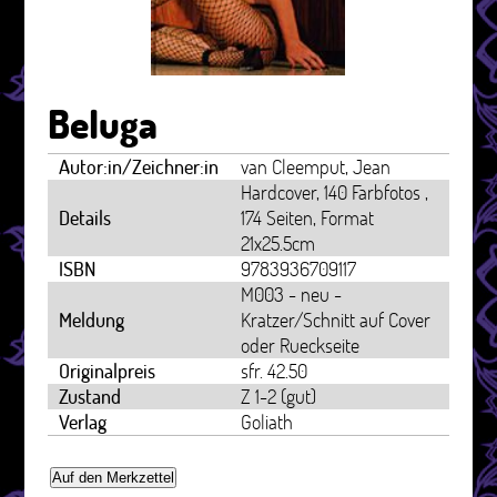
Beluga
Autor:in/Zeichner:in
van Cleemput, Jean
Hardcover, 140 Farbfotos ,
Details
174 Seiten, Format
21x25.5cm
ISBN
9783936709117
M003 - neu -
Meldung
Kratzer/Schnitt auf Cover
oder Rueckseite
Originalpreis
sfr. 42.50
Zustand
Z 1-2 (gut)
Verlag
Goliath
Auf den Merkzettel