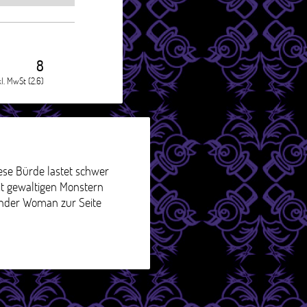
8
kl. MwSt (2.6)
ese Bürde lastet schwer
it gewaltigen Monstern
onder Woman zur Seite