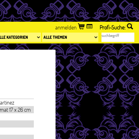
anmelden
Profi-Suche:
artinez
ormat 17 x 26 cm