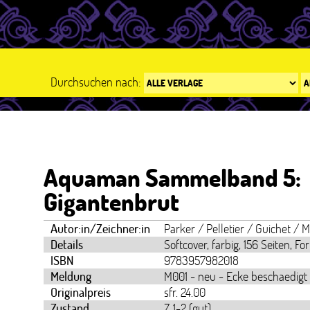
Durchsuchen nach:
Aquaman Sammelband 5:
Gigantenbrut
Autor:in/Zeichner:in
Parker / Pelletier / Guichet / M
Details
Softcover, farbig, 156 Seiten, F
ISBN
9783957982018
Meldung
M001 - neu - Ecke beschaedigt
Originalpreis
sfr. 24.00
Zustand
Z 1-2 (gut)