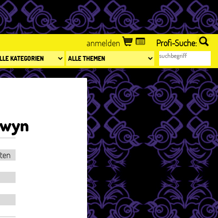
anmelden
Profi-Suche:
dwyn
iten