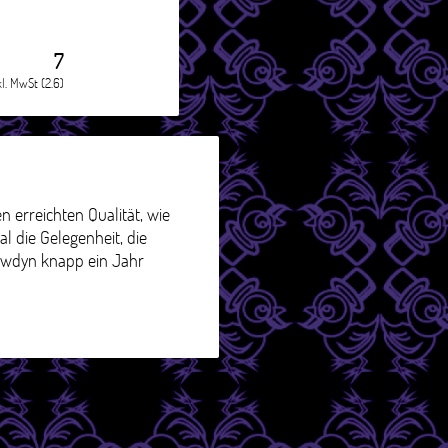
7
kl. MwSt (2.6)
 erreichten Qualität, wie
al die Gelegenheit, die
ruwdyn knapp ein Jahr