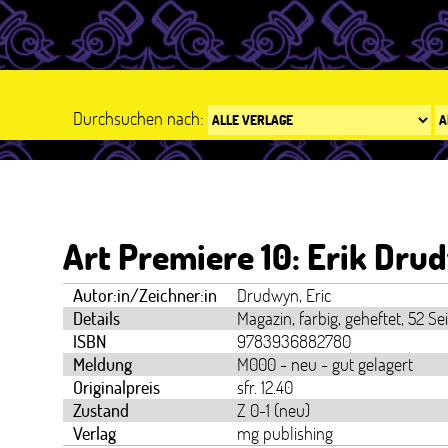
Durchsuchen nach:
Art Premiere 10: Erik Dru
Autor:in/Zeichner:in
Drudwyn, Eric
Details
Magazin, farbig, geheftet, 52 Se
ISBN
9783936882780
Meldung
M000 - neu - gut gelagert
Originalpreis
sfr. 12.40
Zustand
Z 0-1 (neu)
Verlag
mg publishing