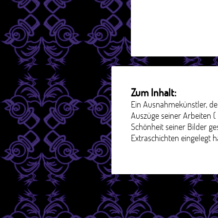
Zum Inhalt:
Ein Ausnahmekünstler, der 
Auszüge seiner Arbeiten ( u
Schönheit seiner Bilder g
Extraschichten eingelegt h