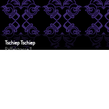
Tschiep Tschiep
Räffelstrasse 11
8045 - Zürich
Schweiz
Tel. +41 44 517 82 27
e-mail: versand@tschiep.ch
AGB
Impressum
Datenschutzerklärung
How to