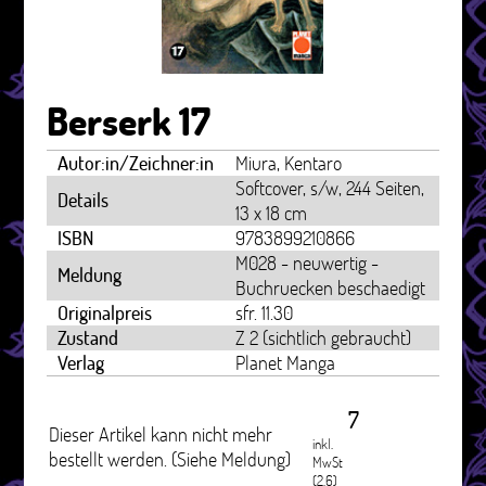
Berserk 17
Autor:in/Zeichner:in
Miura, Kentaro
Softcover, s/w, 244 Seiten,
Details
13 x 18 cm
ISBN
9783899210866
M028 - neuwertig -
Meldung
Buchruecken beschaedigt
Originalpreis
sfr. 11.30
Zustand
Z 2 (sichtlich gebraucht)
Verlag
Planet Manga
7
Dieser Artikel kann nicht mehr
inkl.
bestellt werden. (Siehe Meldung)
MwSt
(2.6)