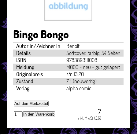
Bingo Bongo
Autor:in/Zeichner:in
Benoit
Details
Softcover, farbig, 54 Seiten
ISBN
9783893111008
Meldung
M000 - neu - gut gelagert
Originalpreis
sfr. 13.20
Zustand
Z 1 (neuwertig)
Verlag
alpha comic
Auf den Merkzettel
7
In den Warenkorb
inkl. MwSt (2.6)