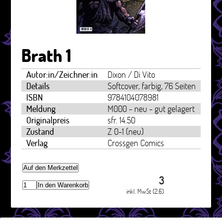
Brath 1
Autor:in/Zeichner:in
Dixon / Di Vito
Details
Softcover, farbig, 76 Seiten
ISBN
9784104078981
Meldung
M000 - neu - gut gelagert
Originalpreis
sfr. 14.50
Zustand
Z 0-1 (neu)
Verlag
Crossgen Comics
Auf den Merkzettel
3
In den Warenkorb
inkl. MwSt (2.6)