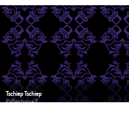
Tschiep Tschiep
Räffelstrasse 11
8045 - Zürich
Schweiz
Tel. +41 44 517 82 27