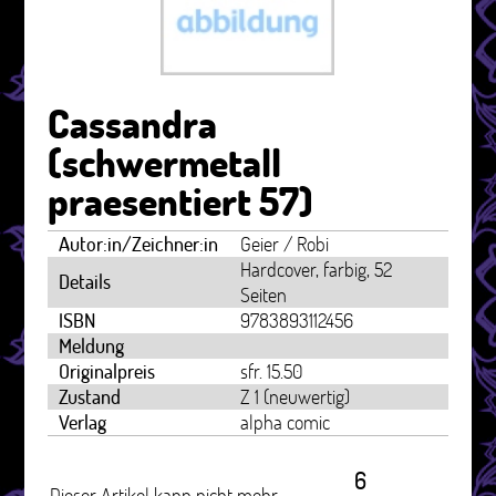
Cassandra
(schwermetall
praesentiert 57)
Autor:in/Zeichner:in
Geier / Robi
Hardcover, farbig, 52
Details
Seiten
ISBN
9783893112456
Meldung
Originalpreis
sfr. 15.50
Zustand
Z 1 (neuwertig)
Verlag
alpha comic
6
Dieser Artikel kann nicht mehr