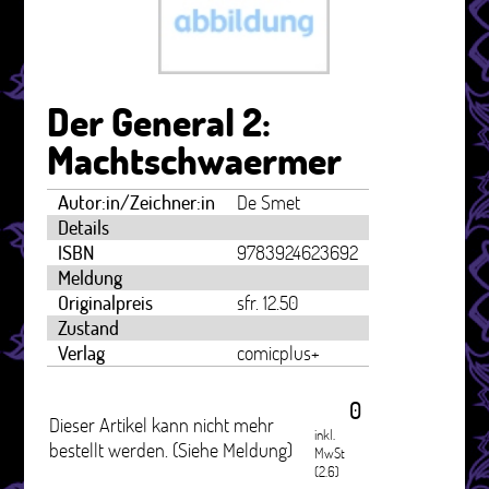
Der General 2:
Machtschwaermer
Autor:in/Zeichner:in
De Smet
Details
ISBN
9783924623692
Meldung
Originalpreis
sfr. 12.50
Zustand
Verlag
comicplus+
0
Dieser Artikel kann nicht mehr
inkl.
bestellt werden. (Siehe Meldung)
MwSt
(2.6)