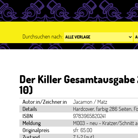
Durchsuchen nach:
Der Killer Gesamtausgabe 
10)
Autor:in/Zeichner:in
Jacamon / Matz
Details
Hardcover, farbig 286 Seiten, F
ISBN
9783965820241
Meldung
M003 - neu - Kratzer/Schnitt a
Originalpreis
sfr. 65.00
Zustand
Z 1-2 (gut)