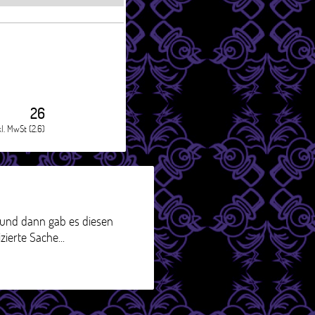
26
kl. MwSt (2.6)
, und dann gab es diesen
ierte Sache...