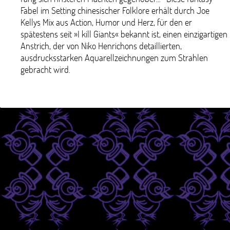
Fabel im Setting chinesischer Folklore erhält durch Joe
Kellys Mix aus Action, Humor und Herz, für den er
spätestens seit »I kill Giants« bekannt ist, einen einzigartigen
Anstrich, der von Niko Henrichons detaillierten,
ausdrucksstarken Aquarellzeichnungen zum Strahlen
gebracht wird.