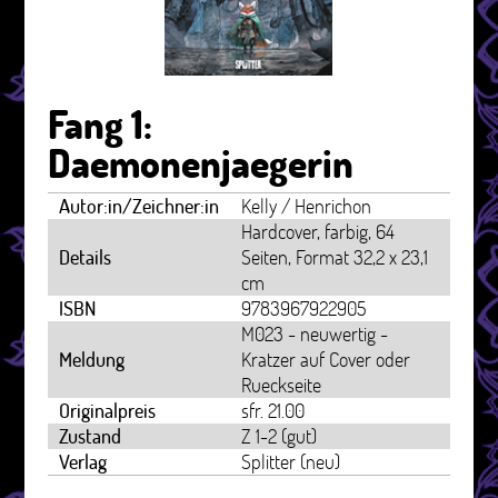
Fang 1:
Daemonenjaegerin
Autor:in/Zeichner:in
Kelly / Henrichon
Hardcover, farbig, 64
Details
Seiten, Format 32,2 x 23,1
cm
ISBN
9783967922905
M023 - neuwertig -
Meldung
Kratzer auf Cover oder
Rueckseite
Originalpreis
sfr. 21.00
Zustand
Z 1-2 (gut)
Verlag
Splitter (neu)