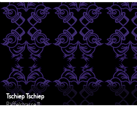
Tschiep Tschiep
Räffelstrasse 11
8045 - Zürich
Schweiz
Tel. +41 44 517 82 27