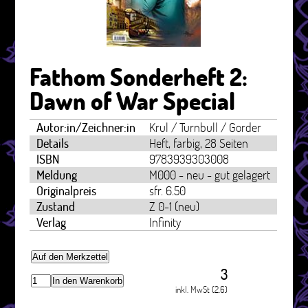
Fathom Sonderheft 2:
Dawn of War Special
Autor:in/Zeichner:in
Krul / Turnbull / Gorder
Details
Heft, farbig, 28 Seiten
ISBN
9783939303008
Meldung
M000 - neu - gut gelagert
Originalpreis
sfr. 6.50
Zustand
Z 0-1 (neu)
Verlag
Infinity
Auf den Merkzettel
3
In den Warenkorb
inkl. MwSt (2.6)