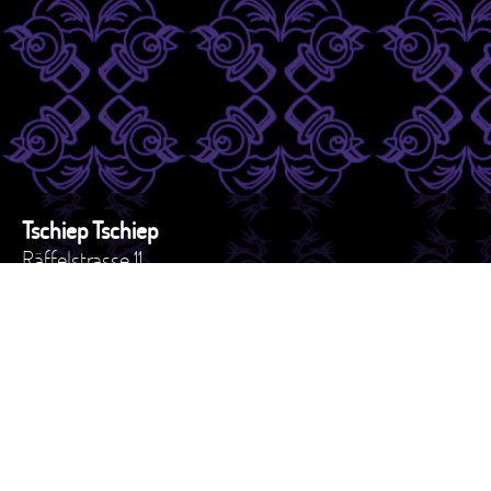
Tschiep Tschiep
Räffelstrasse 11
8045 - Zürich
Schweiz
Tel. +41 44 517 82 27
e-mail: versand@tschiep.ch
AGB
Impressum