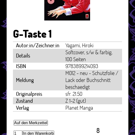
G-Taste 1
Autor:in/Zeichner:in
Yagami, Hiroki
Softcover, s/w & farbig,
Details
100 Seiten
ISBN
9783899214093
M012 - neu - Schutzfolie /
Meldung
Lack oder Buchschnitt
beschaedigt
Originalpreis
sfr. 21.50
Zustand
Z 1-2 (gut)
Verlag
Planet Manga
Auf den Merkzettel
8
In den Warenkorb