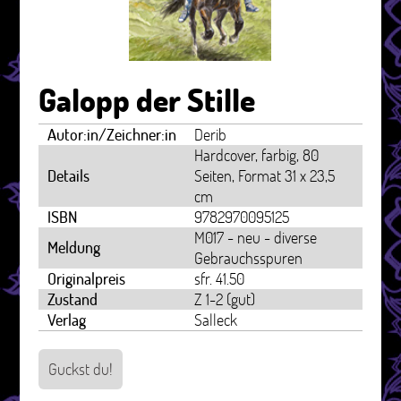
Galopp der Stille
Autor:in/Zeichner:in
Derib
Hardcover, farbig, 80
Details
Seiten, Format 31 x 23,5
cm
ISBN
9782970095125
M017 - neu - diverse
Meldung
Gebrauchsspuren
Originalpreis
sfr. 41.50
Zustand
Z 1-2 (gut)
Verlag
Salleck
Guckst du!