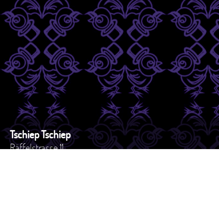
Tschiep Tschiep
Räffelstrasse 11
8045 - Zürich
Schweiz
Tel. +41 44 517 82 27
e-mail: versand@tschiep.ch