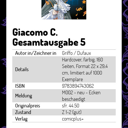
Giacomo C.
Gesamtausgabe 5
Autor:in/Zeichner:in
Griffo / Dufaux
Hardcover, farbig, 160
Seiten, Format 22 x 29,4
Details
cm, limitiert auf 1000
Exemplare
ISBN
9783894743062
M002 - neu - Ecken
Meldung
beschaedigt
Originalpreis
sfr. 44.50
Zustand
Z 1-2 (gut)
Verlag
comicplus+