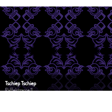
Tschiep Tschiep
Räffelstrasse 11
8045 - Zürich
Schweiz
Tel. +41 44 517 82 27