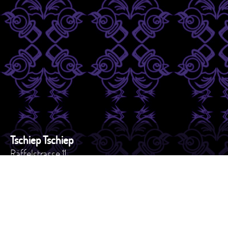
Tschiep Tschiep
Räffelstrasse 11
8045 - Zürich
Schweiz
Tel. +41 44 517 82 27
e-mail: versand@tschiep.ch