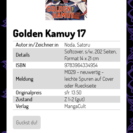
Golden Kamuy 17
Autor:in/Zeichner:in
Noda, Satoru
Softcover, s/w, 202 Seiten,
Details
Format 14 x 21 cm
ISBN
9783964334954
M029 - neuwertig -
Meldung
leichte Spuren auf Cover
oder Rueckseite
Originalpreis
sfr. 13.50
Zustand
Z 1-2 (gut)
Verlag
MangaCult
Guckst du!