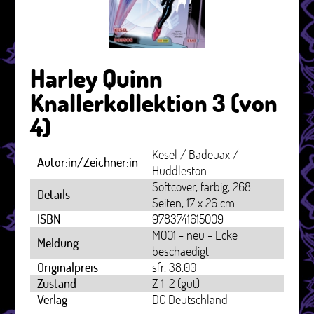
Harley Quinn
Knallerkollektion 3 (von
4)
Kesel / Badeuax /
Autor:in/Zeichner:in
Huddleston
Softcover, farbig, 268
Details
Seiten, 17 x 26 cm
ISBN
9783741615009
M001 - neu - Ecke
Meldung
beschaedigt
Originalpreis
sfr. 38.00
Zustand
Z 1-2 (gut)
Verlag
DC Deutschland