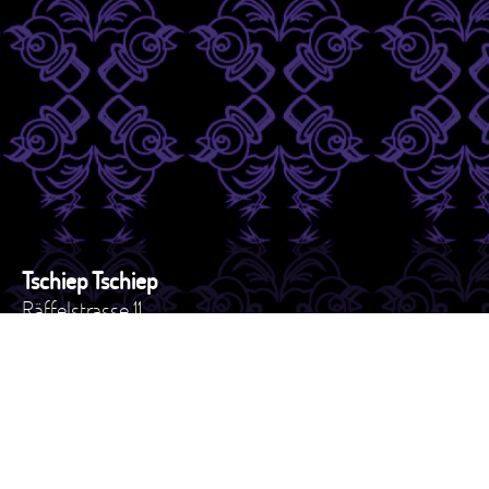
Tschiep Tschiep
Räffelstrasse 11
8045 - Zürich
Schweiz
Tel. +41 44 517 82 27
e-mail: versand@tschiep.ch
AGB