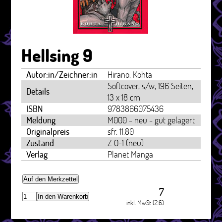
Hellsing 9
Autor:in/Zeichner:in
Hirano, Kohta
Softcover, s/w, 196 Seiten,
Details
13 x 18 cm
ISBN
9783866075436
Meldung
M000 - neu - gut gelagert
Originalpreis
sfr. 11.80
Zustand
Z 0-1 (neu)
Verlag
Planet Manga
Auf den Merkzettel
7
In den Warenkorb
inkl. MwSt (2.6)