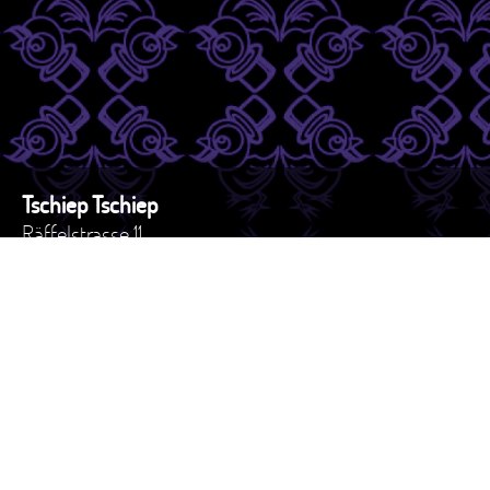
Tschiep Tschiep
Räffelstrasse 11
8045 - Zürich
Schweiz
Tel. +41 44 517 82 27
e-mail: versand@tschiep.ch
AGB
Impressum
Datenschutzerklärung