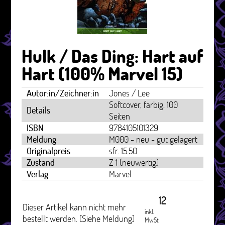
Hulk / Das Ding: Hart auf
Hart (100% Marvel 15)
Autor:in/Zeichner:in
Jones / Lee
Softcover, farbig, 100
Details
Seiten
ISBN
9784105101329
Meldung
M000 - neu - gut gelagert
Originalpreis
sfr. 15.50
Zustand
Z 1 (neuwertig)
Verlag
Marvel
12
Dieser Artikel kann nicht mehr
inkl.
bestellt werden. (Siehe Meldung)
MwSt