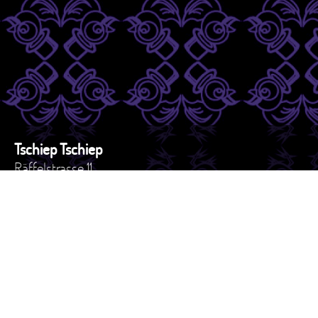
Tschiep Tschiep
Räffelstrasse 11
8045 - Zürich
Schweiz
Tel. +41 44 517 82 27
e-mail: versand@tschiep.ch
AGB
Impressum