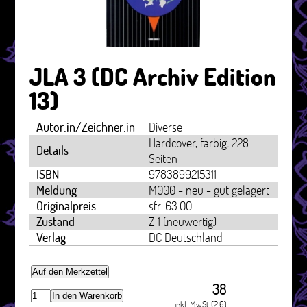
JLA 3 (DC Archiv Edition
13)
Autor:in/Zeichner:in
Diverse
Hardcover, farbig, 228
Details
Seiten
ISBN
9783899215311
Meldung
M000 - neu - gut gelagert
Originalpreis
sfr. 63.00
Zustand
Z 1 (neuwertig)
Verlag
DC Deutschland
Auf den Merkzettel
38
In den Warenkorb
inkl. MwSt (2.6)