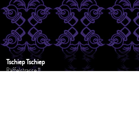
Tschiep Tschiep
Räffelstrasse 11
8045 - Zürich
Schweiz
Tel. +41 44 517 82 27
e-mail: versand@tschiep.ch
AGB
Impressum
Datenschutzerklärung