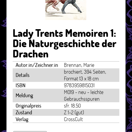
Lady Trents Memoiren 1:
Die Naturgeschichte der
Drachen
Autor:in/Zeichner:in
Brennan, Marie
brochiert, 394 Seiten,
Details
Format 13 x 18 cm
ISBN
9783959815031
M019 - neu - leichte
Meldung
Gebrauchsspuren
Originalpreis
sfr. 18.50
Zustand
Z 1-2 (gut)
Verlag
CrossCult