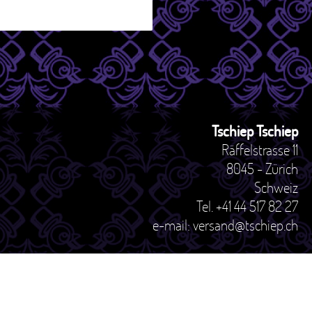
Tschiep Tschiep
Räffelstrasse 11
8045 - Zürich
Schweiz
Tel. +41 44 517 82 27
e-mail: versand@tschiep.ch
Impressum
How to