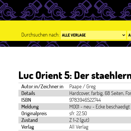
Durchsuchen nach:
Luc Orient 5: Der staehler
Autor:in/Zeichner:in
Paape / Greg
Details
Hardcover, farbig, 68 Seiten, F
ISBN
9783946522744
Meldung
M001 - neu - Ecke beschaedigt
Originalpreis
sfr. 22.50
Zustand
Z 1-2 (gut)
Verlag
All Verlag