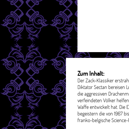
Zum Inhalt:
Der Zack-Klassiker erstr
Diktator Sectan bereisen L
die aggressiven Drachenm
verfeindeten Völker helfen
Waffe entwickelt hat. Die
begeistern die von 1967 bi
franko-belgische Science-F