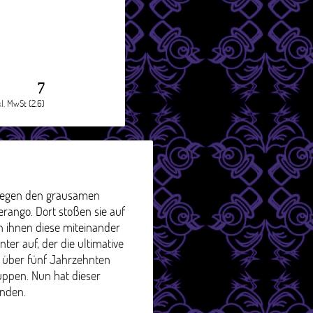
7
kl. MwSt (2.6)
 gegen den grausamen
erango. Dort stoßen sie auf
 ihnen diese miteinander
er auf, der die ultimative
r über fünf Jahrzehnten
uppen. Nun hat dieser
unden.