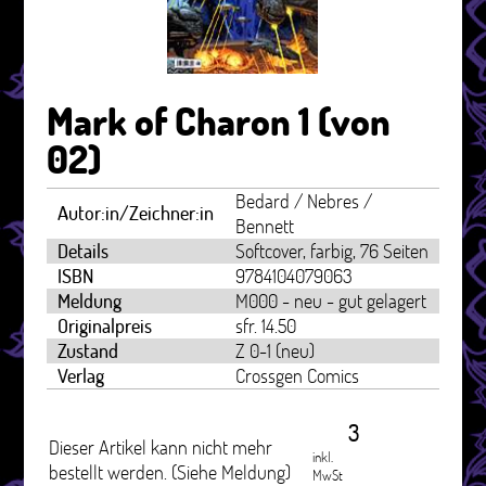
Mark of Charon 1 (von
02)
Bedard / Nebres /
Autor:in/Zeichner:in
Bennett
Details
Softcover, farbig, 76 Seiten
ISBN
9784104079063
Meldung
M000 - neu - gut gelagert
Originalpreis
sfr. 14.50
Zustand
Z 0-1 (neu)
Verlag
Crossgen Comics
3
Dieser Artikel kann nicht mehr
inkl.
bestellt werden. (Siehe Meldung)
MwSt