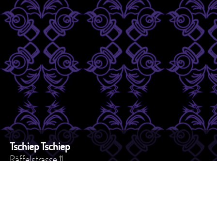
Tschiep Tschiep
Räffelstrasse 11
8045 - Zürich
Schweiz
Tel. +41 44 517 82 27
e-mail: versand@tschiep.ch