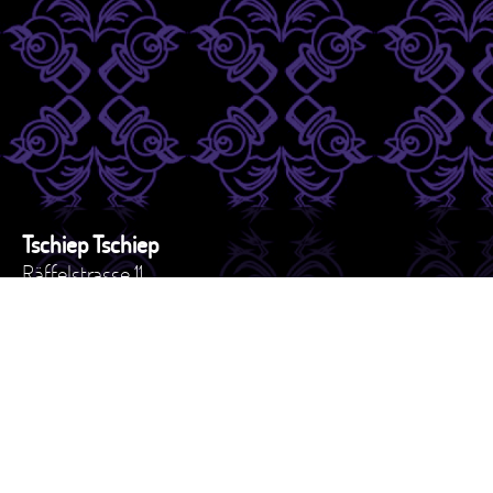
Tschiep Tschiep
Räffelstrasse 11
8045 - Zürich
Schweiz
Tel. +41 44 517 82 27
e-mail: versand@tschiep.ch
AGB
Impressum