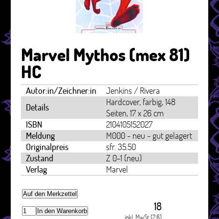
Marvel Mythos (mex 81)
HC
Autor:in/Zeichner:in
Jenkins / Rivera
Hardcover, farbig, 148
Details
Seiten, 17 x 26 cm
ISBN
2104105152027
Meldung
M000 - neu - gut gelagert
Originalpreis
sfr. 35.50
Zustand
Z 0-1 (neu)
Verlag
Marvel
Auf den Merkzettel
18
In den Warenkorb
inkl. MwSt (2.6)