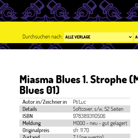
Durchsuchen nach:
Miasma Blues 1. Strophe 
Blues 01)
Autor:in/Zeichner:in
Pti'Luc
Details
Softcover, s/w, 52 Seiten
ISBN
9783893110506
Meldung
M000 - neu - gut gelagert
Originalpreis
sfr. 11.70
Zustand
Z 1 (neuwertig)