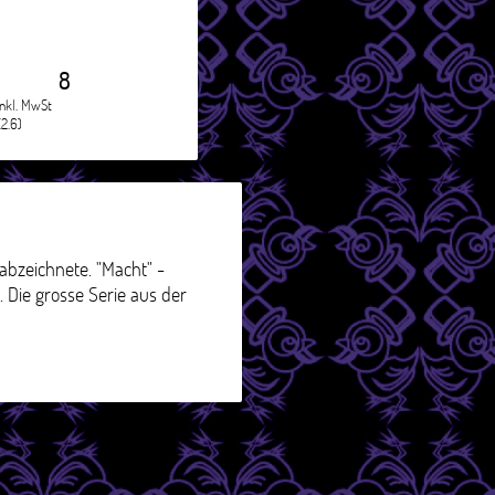
8
inkl. MwSt
(2.6)
abzeichnete. "Macht" -
. Die grosse Serie aus der