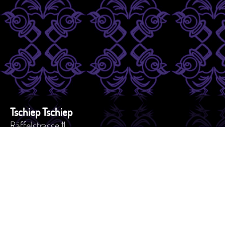
Tschiep Tschiep
Räffelstrasse 11
8045 - Zürich
Schweiz
Tel. +41 44 517 82 27
e-mail: versand@tschiep.ch
AGB
Impressum