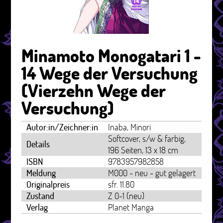
Minamoto Monogatari 1 -
14 Wege der Versuchung
(Vierzehn Wege der
Versuchung)
Autor:in/Zeichner:in
Inaba, Minori
Softcover, s/w & farbig,
Details
196 Seiten, 13 x 18 cm
ISBN
9783957982858
Meldung
M000 - neu - gut gelagert
Originalpreis
sfr. 11.80
Zustand
Z 0-1 (neu)
Verlag
Planet Manga