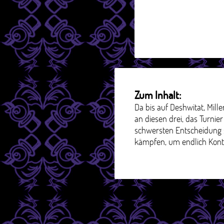
Zum Inhalt:
Da bis auf Deshwitat, Mill
an diesen drei, das Turnie
schwersten Entscheidung s
kämpfen, um endlich Kont