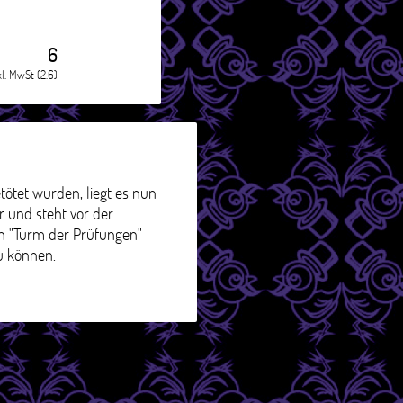
6
kl. MwSt (2.6)
tötet wurden, liegt es nun
r und steht vor der
en "Turm der Prüfungen"
u können.