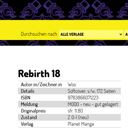
Durchsuchen nach:
Rebirth 18
Autor:in/Zeichner:in
Woo
Details
Softcover, s/w, 172 Seiten
ISBN
9783866071223
Meldung
M000 - neu - gut gelagert
Originalpreis
sfr. 11.80
Zustand
Z 0-1 (neu)
Verlag
Planet Manga