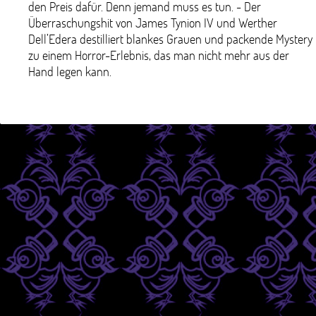
den Preis dafür. Denn jemand muss es tun. - Der
Überraschungshit von James Tynion IV und Werther
Dell’Edera destilliert blankes Grauen und packende Mystery
zu einem Horror-Erlebnis, das man nicht mehr aus der
Hand legen kann.