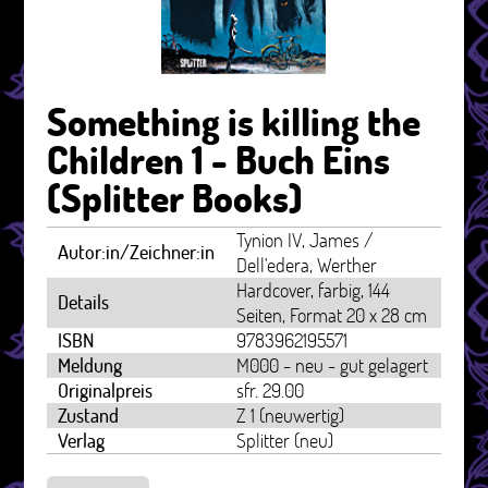
Something is killing the
Children 1 - Buch Eins
(Splitter Books)
Tynion IV, James /
Autor:in/Zeichner:in
Dell'edera, Werther
Hardcover, farbig, 144
Details
Seiten, Format 20 x 28 cm
ISBN
9783962195571
Meldung
M000 - neu - gut gelagert
Originalpreis
sfr. 29.00
Zustand
Z 1 (neuwertig)
Verlag
Splitter (neu)