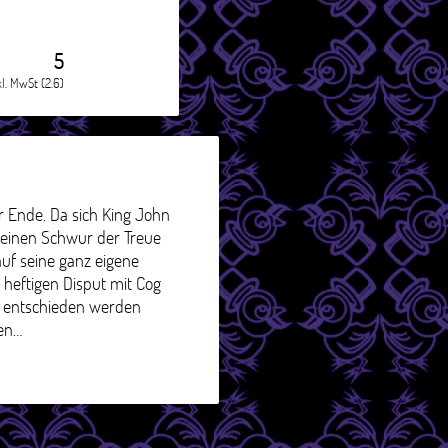
5
kl. MwSt (2.6)
hr Ende. Da sich King John
n einen Schwur der Treue
uf seine ganz eigene
 heftigen Disput mit Cog
f entschieden werden
ten…