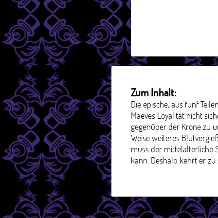
Zum Inhalt:
Die epische, aus fünf Teil
Maeves Loyalität nicht sic
gegenüber der Krone zu un
Weise weiteres Blutvergie
muss der mittelalterliche
kann. Deshalb kehrt er zu 