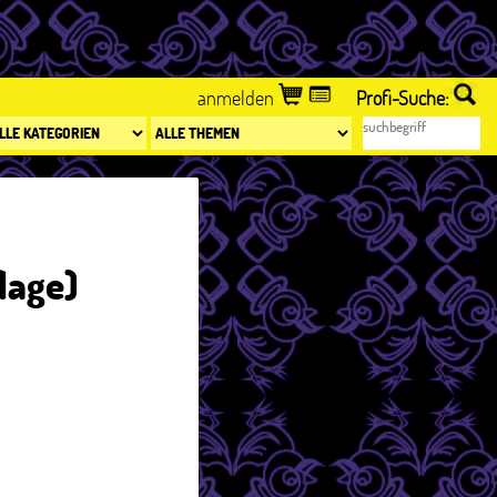
anmelden
Profi-Suche:
lage)