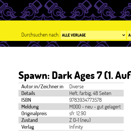
Durchsuchen nach:
Spawn: Dark Ages 7 (1. Auf
Autor:in/Zeichner:in
Diverse
Details
Heft, farbig, 48 Seiten
ISBN
9783934773578
Meldung
M000 - neu - gut gelagert
Originalpreis
sfr. 12.90
Zustand
Z 0-1 (neu)
Verlag
Infinity