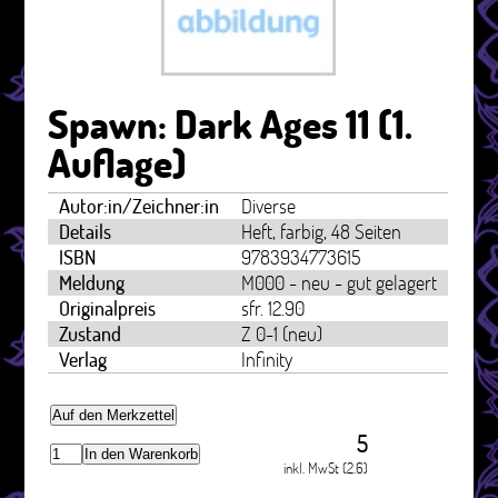
Spawn: Dark Ages 11 (1.
Auflage)
Autor:in/Zeichner:in
Diverse
Details
Heft, farbig, 48 Seiten
ISBN
9783934773615
Meldung
M000 - neu - gut gelagert
Originalpreis
sfr. 12.90
Zustand
Z 0-1 (neu)
Verlag
Infinity
Auf den Merkzettel
5
In den Warenkorb
inkl. MwSt (2.6)