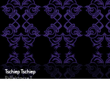
Tschiep Tschiep
Räffelstrasse 11
8045 - Zürich
Schweiz
Tel. +41 44 517 82 27
e-mail: versand@tschiep.ch