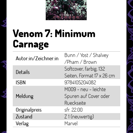
Venom 7: Minimum
Carnage
Bunn / Yost / Shalvey
Autor:in/Zeichner:in
/Pham / Brown
Softcover, farbig, 132
Details
Seiten, Format 17 x 26 cm
ISBN
9784105204082
M009 - neu - leichte
Meldung
Spuren auf Cover oder
Rueckseite
Originalpreis
sfr. 22.00
Zustand
Z 1 (neuwertig)
Verlag
Marvel