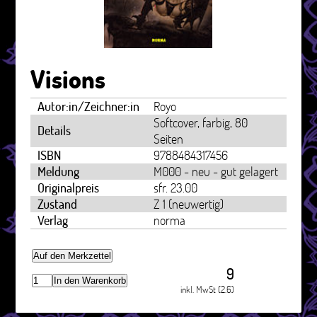
Visions
Autor:in/Zeichner:in
Royo
Softcover, farbig, 80
Details
Seiten
ISBN
9788484317456
Meldung
M000 - neu - gut gelagert
Originalpreis
sfr. 23.00
Zustand
Z 1 (neuwertig)
Verlag
norma
Auf den Merkzettel
9
In den Warenkorb
inkl. MwSt (2.6)