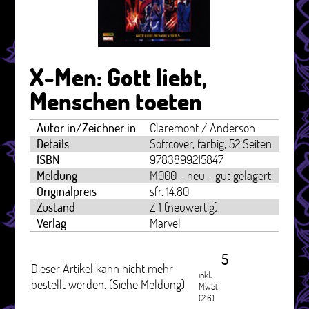
X-Men: Gott liebt,
Menschen toeten
Autor:in/Zeichner:in
Claremont / Anderson
Details
Softcover, farbig, 52 Seiten
ISBN
9783899215847
Meldung
M000 - neu - gut gelagert
Originalpreis
sfr. 14.80
Zustand
Z 1 (neuwertig)
Verlag
Marvel
5
Dieser Artikel kann nicht mehr
inkl.
bestellt werden. (Siehe Meldung)
MwSt
(2.6)